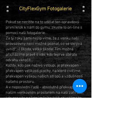
CityFlexGym Fotogalerie
Pokud se necítíte na to udělat ten opravdový
první krok k nám do gymu, zkuste to on-line s
pomocí naší fotogalerie.
Za ty roky sami nejlíp víme, že z venku naší
provozovny není možné poznat, co se skrývá
uvnitř :-) škoda, velká škoda! Tím možná
přicházíme právě o vás, kdo teprve sbíráte
odvahu vkročit...
Každý, kdo pak naživo vstoupí, je překvapen -
překvapen velikostí plochy, na které cvičíme,
překvapen výškou našich stropů a vzdušností
našeho prostoru.
A v neposlední řadě - absolutně překvapen
naším venkovním prostorem na naší zahradě,
kde pro vás na letní měsíce také chystáme to
správné využití.
Tak neváhejte a vstupte...